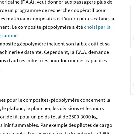
américaine (F.A.A), veut donner aux passagers plus de
morcé un programme de recherche coopératif pour
es matériaux composites et l’intérieur des cabines à
ment. Le composite géopolymère a été
choisi par la
rogramme
.
omposite géopolymère incluent son faible coût et sa
achinerie existante. Cependant, la F.A.A. demande
ns d’autres industries pour fournir des capacités
.
ées pour le composites-géopolymère concernent la
 le plafond, le plancher, les divisions et les murs
ion de fil, pour un poids total de 2500-3000 kg.
ininflammables. Par exemple des pilotes de cargo
son soient à l’épreuve du feu. Le 5 septembre 1996,