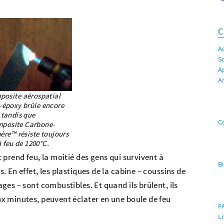
C
A
S
A
A
posite aérospatial
-époxy brûle encore
tandis que
C
mposite Carbone-
re™ résiste toujours
à feu de 1200°C.
prend feu, la moitié des gens qui survivent à
B
 En effet, les plastiques de la cabine – coussins de
es – sont combustibles. Et quand ils brûlent, ils
x minutes, peuvent éclater en une boule de feu
F
L