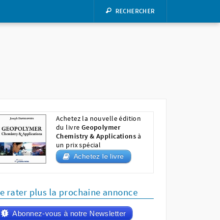
RECHERCHER
Achetez la nouvelle édition
du livre
Geopolymer
Chemistry & Applications
à
un prix spécial
Achetez le livre
e rater plus la prochaine annonce
Abonnez-vous à notre Newsletter