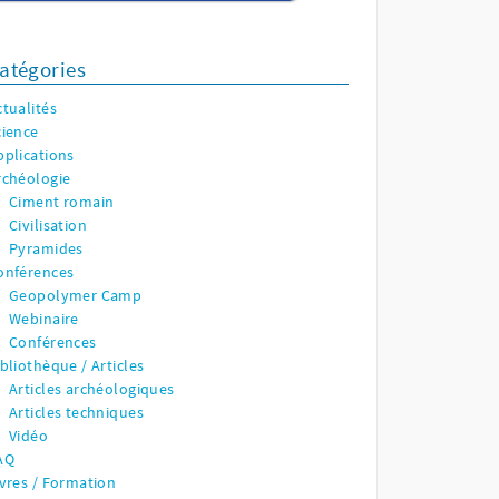
atégories
ctualités
cience
pplications
rchéologie
Ciment romain
Civilisation
Pyramides
onférences
Geopolymer Camp
Webinaire
Conférences
ibliothèque / Articles
Articles archéologiques
Articles techniques
Vidéo
AQ
ivres / Formation