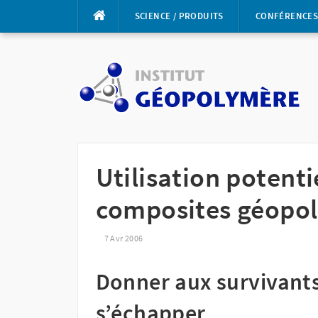
Aller
SCIENCE / PRODUITS
CONFÉRENCE
au
contenu
Utilisation potent
composites géopo
7 Avr 2006
Donner aux survivant
s’échapper