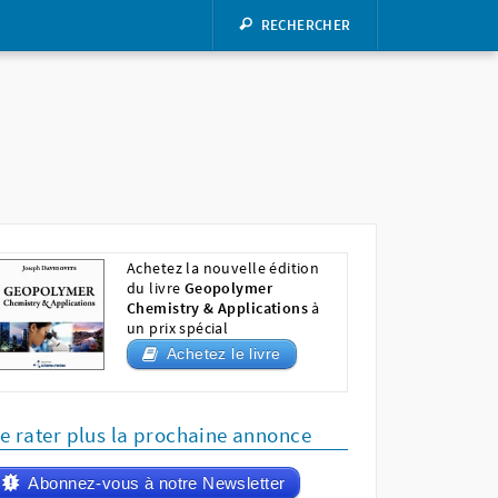
RECHERCHER
Achetez la nouvelle édition
du livre
Geopolymer
Chemistry & Applications
à
un prix spécial
Achetez le livre
e rater plus la prochaine annonce
Abonnez-vous à notre Newsletter