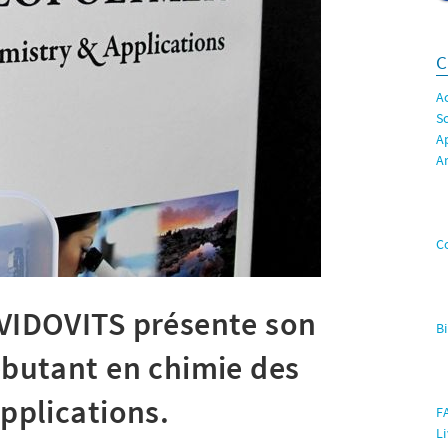
C
A
S
A
A
C
VIDOVITS présente son
B
ébutant en chimie des
pplications.
F
L