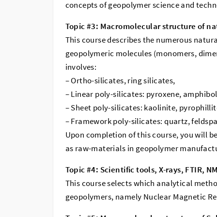
concepts of geopolymer science and techn
Topic #3: Macromolecular structure of nat
This course describes the numerous natural
geopolymeric molecules (monomers, dimers,
involves:
– Ortho-silicates, ring silicates,
– Linear poly-silicates: pyroxene, amphibo
– Sheet poly-silicates: kaolinite, pyrophill
– Framework poly-silicates: quartz, feldspa
Upon completion of this course, you will be
as raw-materials in geopolymer manufact
Topic #4: Scientific tools, X-rays, FTIR, N
This course selects which analytical metho
geopolymers, namely Nuclear Magnetic R