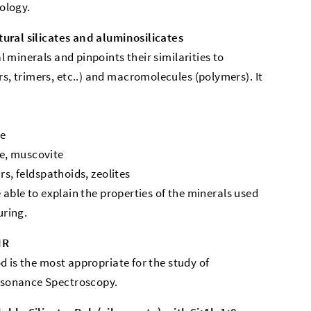
ology.
ural silicates and aluminosilicates
 minerals and pinpoints their similarities to
 trimers, etc..) and macromolecules (polymers). It
le
ite, muscovite
rs, feldspathoids, zeolites
 able to explain the properties of the minerals used
uring.
MR
d is the most appropriate for the study of
esonance Spectroscopy.