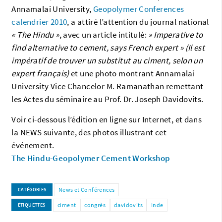
Annamalai University,
Geopolymer Conferences
calendrier 2010
, a attiré l’attention du journal national
« The Hindu »
, avec un article intitulé:
» Imperative to
find alternative to cement, says French expert » (Il est
impératif de trouver un substitut au ciment, selon un
expert français)
et une photo montrant Annamalai
University Vice Chancelor M. Ramanathan remettant
les Actes du séminaire au Prof. Dr. Joseph Davidovits.
Voir ci-dessous l’édition en ligne sur Internet, et dans
la NEWS suivante, des photos illustrant cet
événement.
The Hindu-Geopolymer Cement Workshop
News et Conférences
CATÉGORIES
ciment
congrès
davidovits
Inde
ÉTIQUETTES