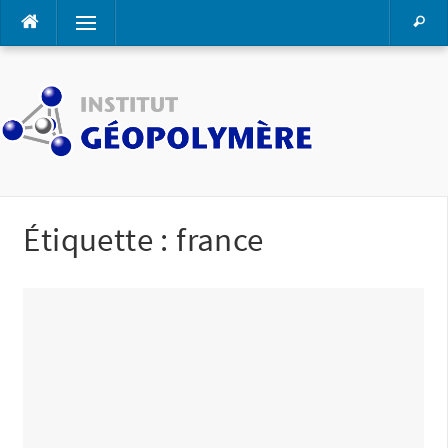
Aller
Menu
au
contenu
Étiquette :
france