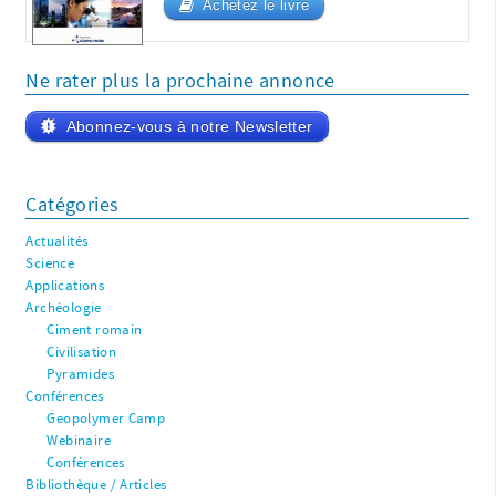
Achetez le livre
Ne rater plus la prochaine annonce
Abonnez-vous à notre Newsletter
Catégories
Actualités
Science
Applications
Archéologie
Ciment romain
Civilisation
Pyramides
Conférences
Geopolymer Camp
Webinaire
Conférences
Bibliothèque / Articles