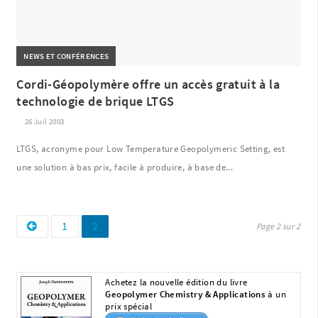
NEWS ET CONFÉRENCES
Cordi-Géopolymère offre un accès gratuit à la
technologie de brique LTGS
26 Juil 2003
LTGS, acronyme pour Low Temperature Geopolymeric Setting, est
une solution à bas prix, facile à produire, à base de...
Page
Page
Pagination
1
2
Page 2 sur 2
des
publications
Achetez la nouvelle édition du livre
Geopolymer Chemistry & Applications
à un
prix spécial