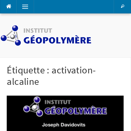
Aller
Menu
au
contenu
Étiquette :
activation-
alcaline