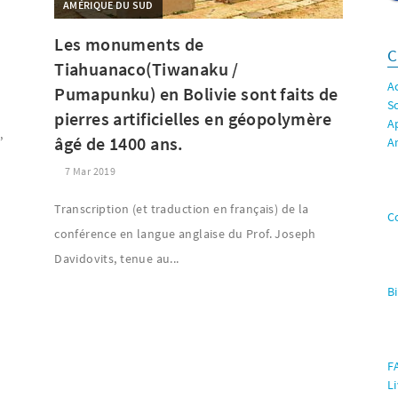
AMÉRIQUE DU SUD
Les monuments de
C
Tiahuanaco(Tiwanaku /
A
Pumapunku) en Bolivie sont faits de
S
pierres artificielles en géopolymère
A
s,
âgé de 1400 ans.
A
7 Mar 2019
Transcription (et traduction en français) de la
C
conférence en langue anglaise du Prof. Joseph
Davidovits, tenue au...
B
F
L