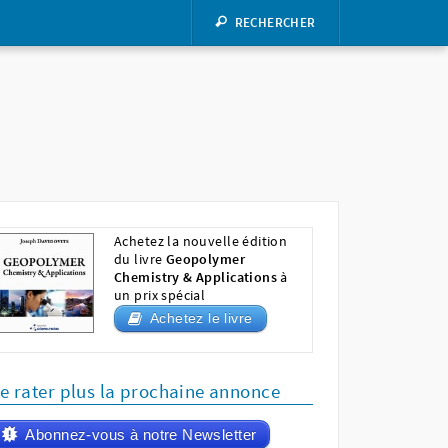
RECHERCHER
Achetez la nouvelle édition
du livre
Geopolymer
Chemistry & Applications
à
un prix spécial
Achetez le livre
e rater plus la prochaine annonce
Abonnez-vous à notre Newsletter